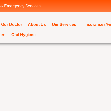
 & Emergency Services
 Our Doctor
About Us
Our Services
Insurances/F
ers
Oral Hygiene