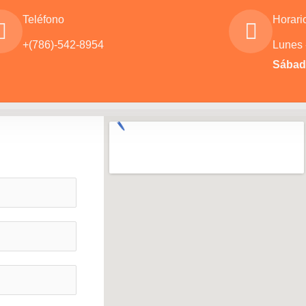
Teléfono
Horari
+(786)-542-8954
Lunes 
Sábado