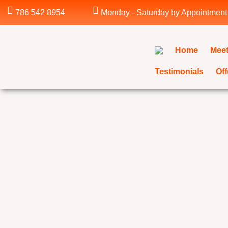
Skip
786 542 8954
Monday - Saturday by Appointment
to
content
Home
Meet
Testimonials
Off