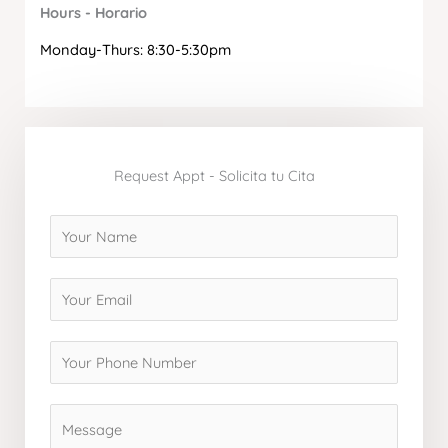
Hours - Horario
Monday-Thurs: 8:30-5:30pm
Request Appt - Solicita tu Cita
N
a
m
E
e
m
a
Y
i
o
l
u
C
*
r
o